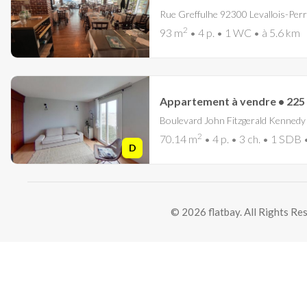
Rue Greffulhe 92300 Levallois-Perr
2
93 m
• 4 p. • 1 WC • à 5.6 km
Appartement à vendre • 225 
Boulevard John Fitzgerald Kennedy
2
70.14 m
• 4 p. • 3 ch. • 1 SDB
D
© 2026 flatbay. All Rights Re