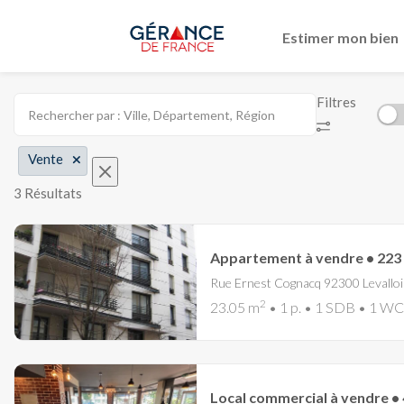
Estimer mon bien
Filtres
Vente
3 Résultats
Appartement à vendre • 223 
Rue Ernest Cognacq 92300 Levalloi
2
23.05 m
• 1 p. • 1 SDB • 1 WC
Local commercial à vendre • 