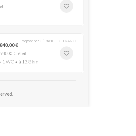
et
Proposé par GÉRANCE DE FRANCE
840,00 €
 94000 Créteil
 • 1 WC • à 13.8 km
served.