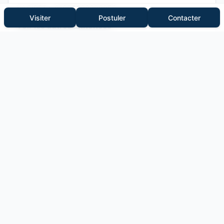
N° SIRET :
81895333300056
Visiter
Postuler
Contacter
Voir les autres annonces
+337 89 06 17 31
Message
Signaler cette annonce
Biens similaires